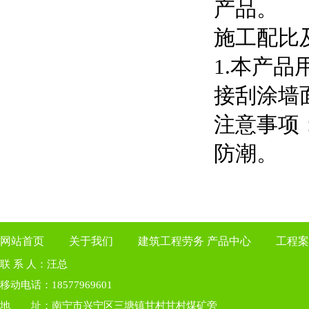
产品。
施工配比
1.本产品
接刮涂墙面
注意事项
防潮。
网站首页
关于我们
建筑工程劳务
产品中心
工程案
联 系 人：汪总
移动电话：18577969601
地 址：南宁市兴宁区三塘镇甘村甘村煤矿旁